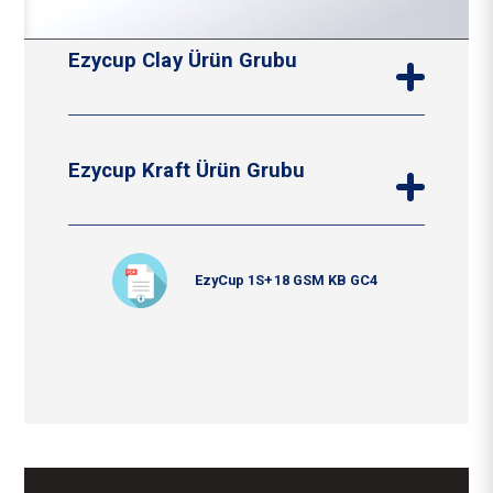
Ezycup Clay Ürün Grubu
EzyCup 1S+18 GSM - CLAY Pratum
Ezycup Kraft Ürün Grubu
Standart Dökme Kil Kaplamalı 1S Ekstrüde
Beyaz Tahta
Ezycup 1S+18 GSM CLAY Arbore
EzyCup 1S+18 GSM IPK Arbore
EzyCup 1S+18 GSM KB GC4
High Bulk Clay Coated 1S Extruded White
High Bulk 1S Extruded Kraft Board
Board
EzyCup 1S+18 GSM SK Pratum
EzyCup 1S+15 GSM - Clay Pratum
Standard Bulk 1S Extruded Kraft Board