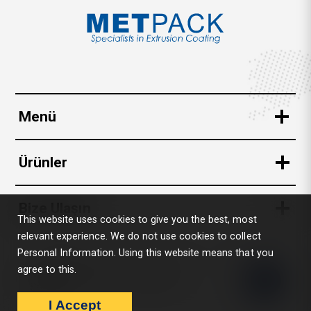
Menü
Kurumsal
Ürünler
Kalite Güvence
İçecek
Sürdürülebilirlik
Bize Ulaşın
Yiyecek
This website uses cookies to give you the best, most
Ürünlerimiz
relevant experience. We do not use cookies to collect
Akçaburgaz Mah. 1584 Sk. No:7 İç Kapı No:11
Dondurma
Haberler & Etkinlikler
Personal Information. Using this website means that you
Esenyurt / İstanbul / Türkiye
Gıda Dışı
agree to this.
Bilgi Toplumu Hizmetleri
Metpack © 2026 - Tüm Hakları
Saklıdır.
metpack@metpack.com.tr
Esnek Ambalaj
I Accept