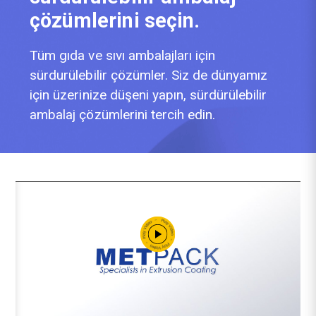
çözümlerini seçin.
Tüm gıda ve sıvı ambalajları için
sürdurülebilir çözümler. Siz de dünyamız
için üzerinize düşeni yapın, sürdürülebilir
ambalaj çözümlerini tercih edin.
Ezycup Ürün İndirme
Listesi