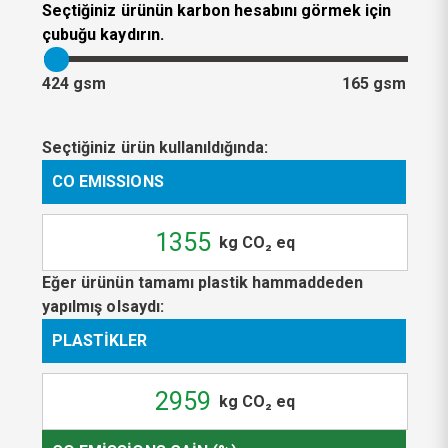
Seçtiğiniz ürünün karbon hesabını görmek için
çubuğu kaydırın.
424 gsm
165 gsm
Seçtiğiniz ürün kullanıldığında:
CO EMISSIONS
1355
kg CO₂ eq
Eğer ürünün tamamı plastik hammaddeden
yapılmış olsaydı:
PLASTIKLER
2959
kg CO₂ eq