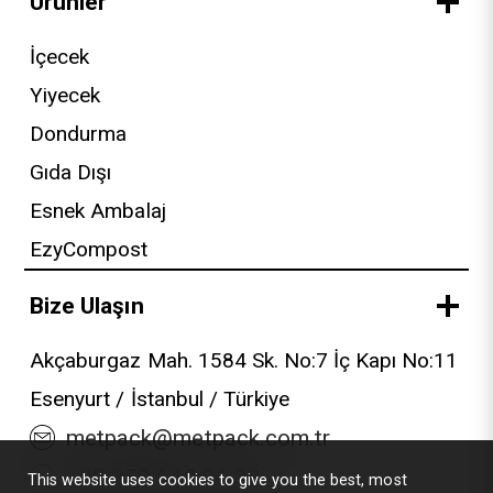
Ürünler
İçecek
Yiyecek
Dondurma
Gıda Dışı
Esnek Ambalaj
EzyCompost
Bize Ulaşın
Akçaburgaz Mah. 1584 Sk. No:7 İç Kapı No:11
Esenyurt / İstanbul / Türkiye
metpack@metpack.com.tr
+90 850 640 06 38
This website uses cookies to give you the best, most