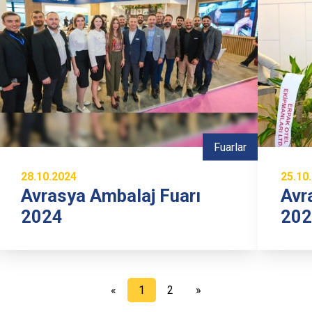
Fuarlar
28.10.2024
25.10
Avrasya Ambalaj Fuarı
Avr
2024
202
«
1
2
»