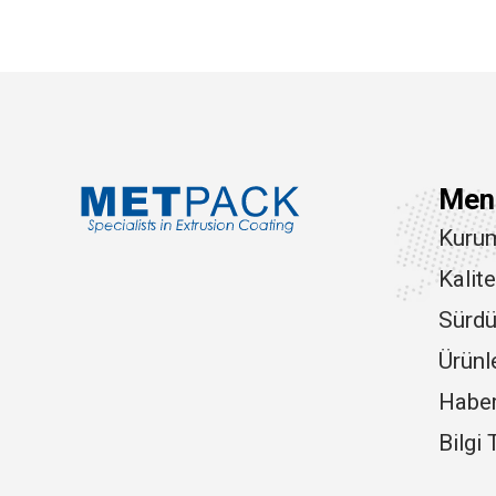
Men
Kuru
Kalit
Sürdür
Ürünl
Haberl
Bilgi