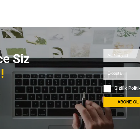
e Siz
!
Gizlilik Politi
,
ABONE OL