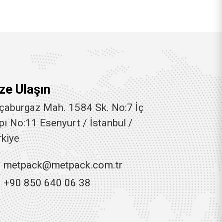
ze Ulaşın
çaburgaz Mah. 1584 Sk. No:7 İç
pı No:11 Esenyurt / İstanbul /
rkiye
metpack@metpack.com.tr
+90 850 640 06 38