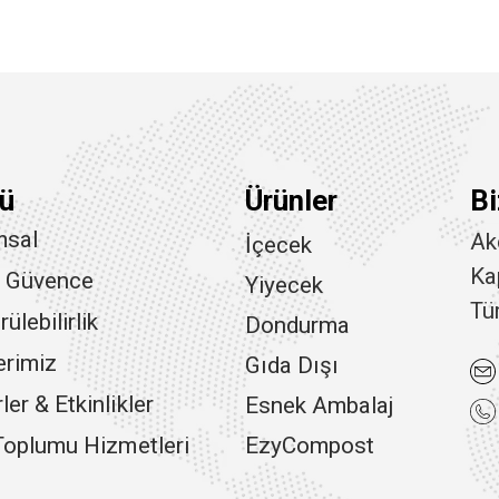
ü
Ürünler
Bi
msal
Ak
İçecek
Ka
e Güvence
Yiyecek
Tü
ülebilirlik
Dondurma
erimiz
Gıda Dışı
er & Etkinlikler
Esnek Ambalaj
 Toplumu Hizmetleri
EzyCompost