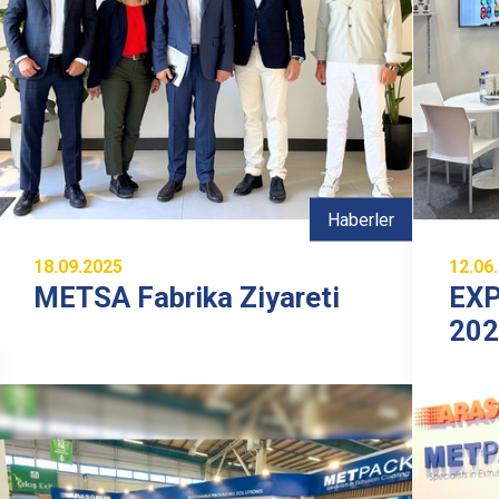
Haberler
18.09.2025
12.06
METSA Fabrika Ziyareti
EXP
20