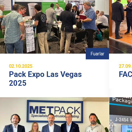
Fuarlar
02.10.2025
27.09
Pack Expo Las Vegas
FA
2025