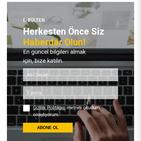
E-BÜLTEN
Herkesten Önce Siz
Haberdar Olun!
En güncel bilgileri almak
için, bize katılın.
Gizlilik Politikası
metnini okudum,
onaylıyorum.
ABONE OL