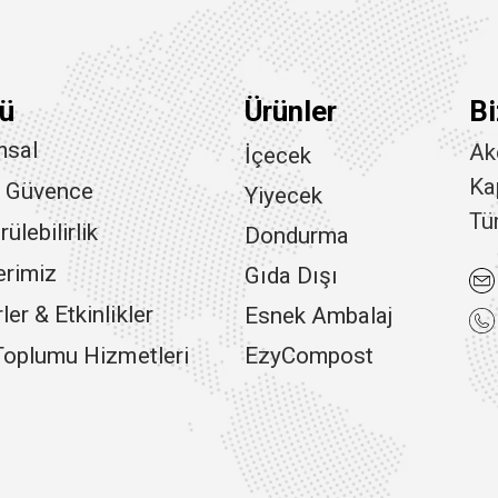
ü
Ürünler
Bi
msal
Ak
İçecek
Ka
e Güvence
Yiyecek
Tü
ülebilirlik
Dondurma
erimiz
Gıda Dışı
er & Etkinlikler
Esnek Ambalaj
 Toplumu Hizmetleri
EzyCompost