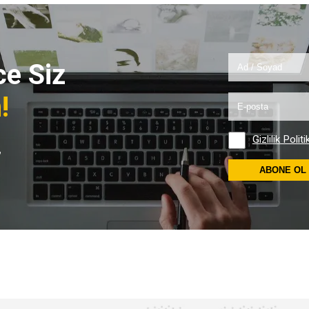
e Siz
!
Gizlilik Politi
,
ABONE OL