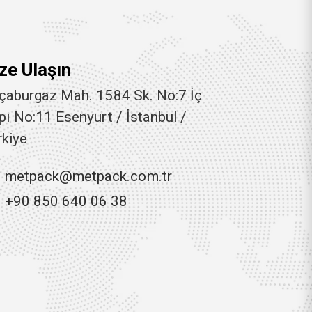
ze Ulaşın
çaburgaz Mah. 1584 Sk. No:7 İç
pı No:11 Esenyurt / İstanbul /
rkiye
metpack@metpack.com.tr
+90 850 640 06 38