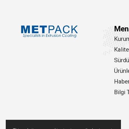
Men
Kuru
Kalit
Sürdür
Ürünl
Haberl
Bilgi