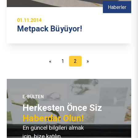
Haberler
01.11.2014
Metpack Büyüyor!
«
1
2
»
E-BÜLTEN
Herkesten Önce Siz
Haberdar Olun!
En güncel bilgileri almak
için, bize katılın.