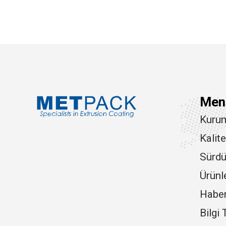
Men
Kuru
Kalit
Sürdür
Ürünl
Haberl
Bilgi