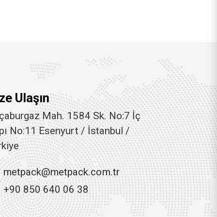
ze Ulaşın
çaburgaz Mah. 1584 Sk. No:7 İç
pı No:11 Esenyurt / İstanbul /
rkiye
metpack@metpack.com.tr
+90 850 640 06 38