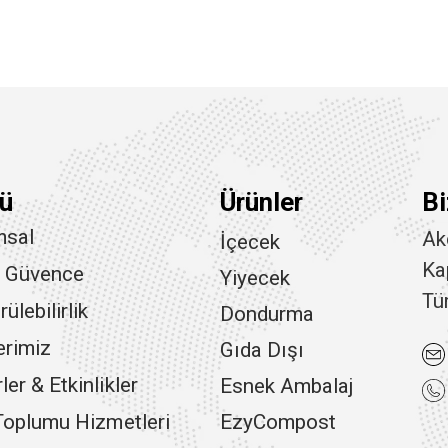
ü
Ürünler
Bi
msal
Ak
İçecek
Ka
e Güvence
Yiyecek
Tü
ülebilirlik
Dondurma
erimiz
Gıda Dışı
er & Etkinlikler
Esnek Ambalaj
 Toplumu Hizmetleri
EzyCompost