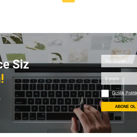
e Siz
!
Gizlilik Politi
,
ABONE OL