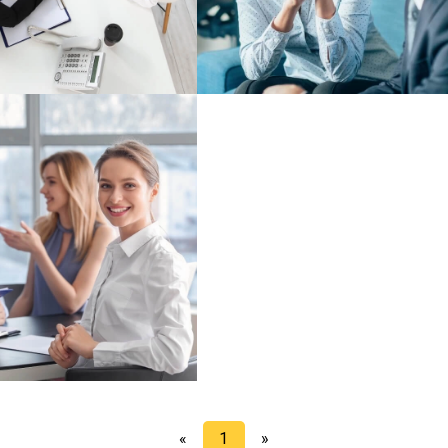
«
1
»